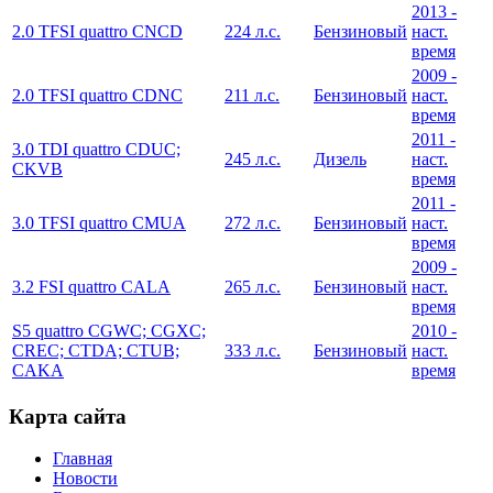
2013 -
2.0 TFSI quattro CNCD
224 л.с.
Бензиновый
наст.
время
2009 -
2.0 TFSI quattro CDNC
211 л.с.
Бензиновый
наст.
время
2011 -
3.0 TDI quattro CDUC;
245 л.с.
Дизель
наст.
CKVB
время
2011 -
3.0 TFSI quattro CMUA
272 л.с.
Бензиновый
наст.
время
2009 -
3.2 FSI quattro CALA
265 л.с.
Бензиновый
наст.
время
S5 quattro CGWC; CGXC;
2010 -
CREC; CTDA; CTUB;
333 л.с.
Бензиновый
наст.
CAKA
время
Карта сайта
Главная
Новости