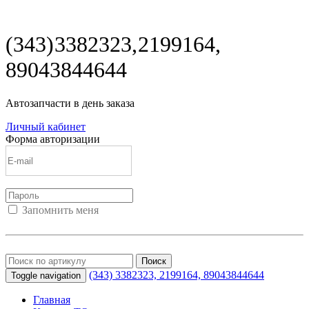
(343) 3382323, 2199164,
89043844644
Автозапчасти в день заказа
Личный кабинет
Форма авторизации
Запомнить меня
Войти
Регистрация
Не помню пароль
Поиск
(343) 3382323, 2199164,
89043844644
Toggle navigation
Главная