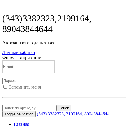
(343) 3382323, 2199164,
89043844644
Автозапчасти в день заказа
Личный кабинет
Форма авторизации
Запомнить меня
Войти
Регистрация
Не помню пароль
Поиск
(343) 3382323, 2199164,
89043844644
Toggle navigation
Главная