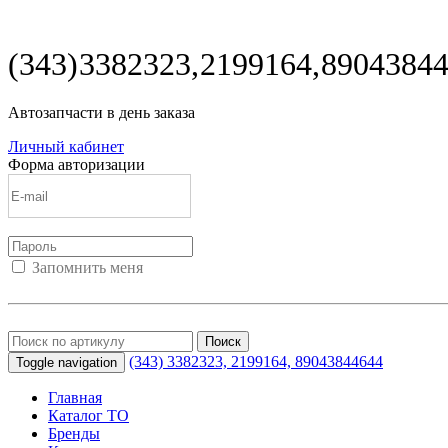
(343) 3382323, 2199164,
8904384
Автозапчасти в день заказа
Личный кабинет
Форма авторизации
Запомнить меня
Войти
Регистрация
Не помню пароль
Поиск
(343) 3382323, 2199164,
89043844644
Toggle navigation
Главная
Каталог ТО
Бренды